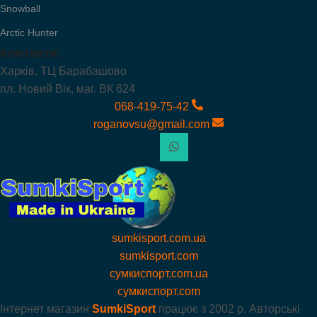
Snowball
Arctic Hunter
Контакти:
Харків, ТЦ Барабашово
пл. Новий Вік, маг. ВК 624
068-419-75-42
roganovsu@gmail.com
sumkisport.com.ua
sumkisport.com
сумкиспорт.com.ua
сумкиспорт.com
Інтернет магазин
SumkiSport
працює з
2002 р. Авторські