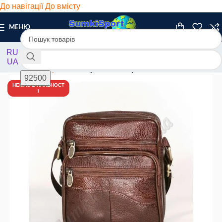
До навігації
До вмісту
МЕНЮ
RU
UA
Головна
/
Барсетки
/
Барсетки шкіряні
НЕМАЄ В НАЯВНОСТ
І