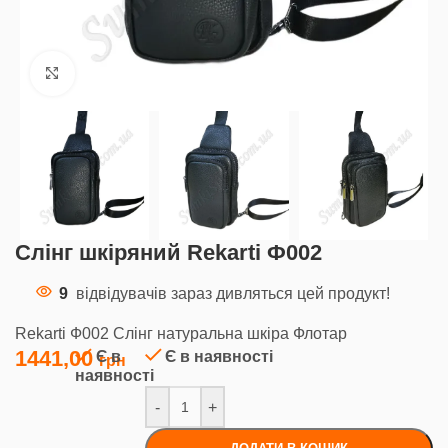
Клацніть, щоб збільшити
Слінг шкіряний Rekarti Ф002
9
відвідувачів зараз дивляться цей продукт!
Rekarti Ф002 Слінг натуральна шкіра Флотар
1441,00
Є в
Є в наявності
наявності
-
+