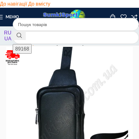
До навігації
До вмісту
МЕНЮ
RU
UA
Головна
/
Барсетки
/
Барсетки шкіряні