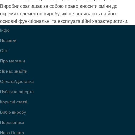
Виробник залишає за собою право вносити зміни до
окремих елементів виробу, які не впливають на його
УСІ МОДЕЛІ
002
основні функціональні та експлуатаційні характеристики.
Інфо
Новинки
Опт
Про магазин
Як нас знайти
Оплата/Доставка
Публічна оферта
Корисні статті
Вибір виробу
Перевізники
Нова Пошта