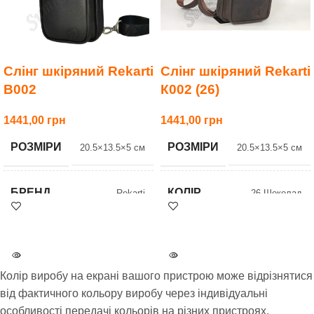
Слінг шкіряний Rekarti
Слінг шкіряний Rekarti
В002
К002 (26)
1441,00
1441,00
РОЗМІРИ
РОЗМІРИ
20.5×13.5×5 см
20.5×13.5×5 см
БРЕНД
КОЛІР
Rekarti
26 Шоколад
Безкоштовна
БРЕНД
Rekarti
АКЦІЯ
доставка при
оплаті на картку
Колір виробу на екрані вашого пристрою може відрізнятися
Безкоштовна
від фактичного кольору виробу через індивідуальні
АКЦІЯ
доставка при
УСІ МОДЕЛІ
002
оплаті на картку
особливості передачі кольорів на різних пристроях.