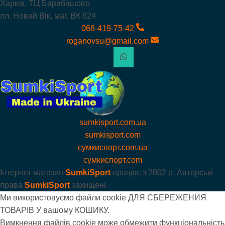
Харків, ТЦ Барабашово
пл. Новий Вік, маг. ВК 624
068-419-75-42
roganovsu@gmail.com
sumkisport.com.ua
sumkisport.com
сумкиспорт.com.ua
сумкиспорт.com
Інтернет магазин
SumkiSport
працює з
2002 р. Авторські
права
SumkiSport
захищені.
Ми використовуємо файли cookie ДЛЯ СБЕРЕЖЕНИЯ
ТОВАРІВ У вашому КОШИКУ.
Вимкнення файлів cookie може обмежити функціональність