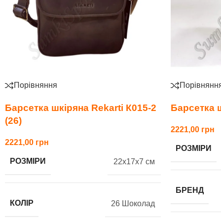
Порівняння
Порівнянн
Барсетка шкіряна Rekarti К015-2
Барсетка ш
(26)
2221,00
2221,00
РОЗМІРИ
РОЗМІРИ
22x17x7 см
БРЕНД
КОЛІР
26 Шоколад