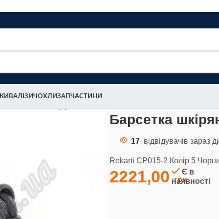
МКИ
ВАЛІЗИ
ЧОХЛИ
ЗАПЧАСТИНИ
ekarti СР015-2 (5)
Барсетка шкірян
17
відвідувачів зараз д
Rekarti СР015-2 Колір 5 Чор
2221,00
Є в
наявності