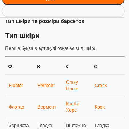
Тип шкіри та розміри барсеток
Тип шкіри
Перша буква в артикулі означає вид шкіри
Ф
В
К
С
Crazy
Floater
Vermont
Crack
Horse
Крейзі
Флотар
Вермонт
Крек
Хорс
Зерниста
Гладка
Вінтажна
Гладка