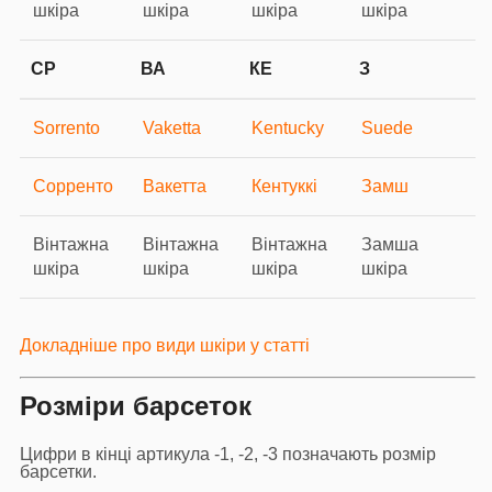
шкіра
шкіра
шкіра
шкіра
СР
ВА
КЕ
З
Sorrento
Vaketta
Kentucky
Suede
Сорренто
Вакетта
Кентуккі
Замш
Вінтажна
Вінтажна
Вінтажна
Замша
шкіра
шкіра
шкіра
шкіра
Докладніше про види шкіри у статті
Розміри барсеток
Цифри в кінці артикула -1, -2, -3 позначають розмір
барсетки.