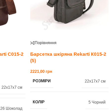
Порівняння
rti С015-2
Барсетка шкіряна Rekarti К015-2
(5)
2221,00
РОЗМІРИ
22x17x7 см
22x17x7 см
КОЛІР
5 Чорний
26 Шоколад