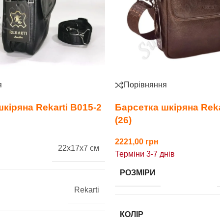
я
Порівняння
кіряна Rekarti В015-2
Барсетка шкіряна Reka
(26)
2221,00
22x17x7 см
Терміни 3-7 днів
РОЗМІРИ
Rekarti
КОЛІР