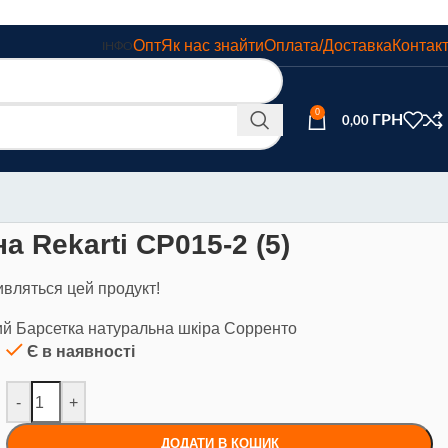
Опт
Як нас знайти
Оплата/Доставка
Контак
ІНФО
0
0,00
а Rekarti СР015-2 (5)
ивляться цей продукт!
ний Барсетка натуральна шкіра Сорренто
Є в наявності
-
+
ДОДАТИ В КОШИК