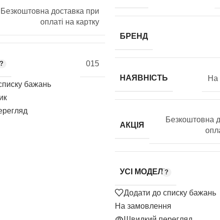
Безкоштовна доставка при
оплаті на картку
БРЕНД
015
НАЯВНІСТЬ
На
списку бажань
ик
ерегляд
Безкоштовна д
АКЦІЯ
опла
УСІ МОДЕЛІ
Додати до списку бажань
На замовлення
Швидкий перегляд