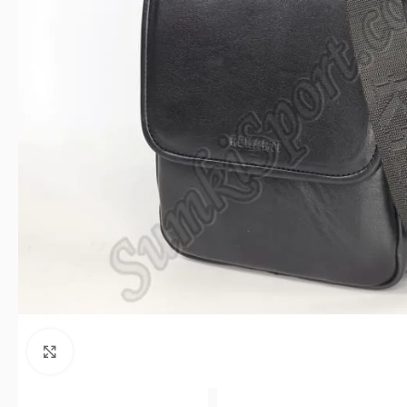
Клацніть, щоб збільшити