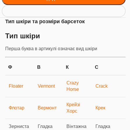
Тип шкіри та розміри барсеток
Тип шкіри
Перша буква в артикулі означає вид шкіри
Ф
В
К
С
Crazy
Floater
Vermont
Crack
Horse
Крейзі
Флотар
Вермонт
Крек
Хорс
Зерниста
Гладка
Вінтажна
Гладка