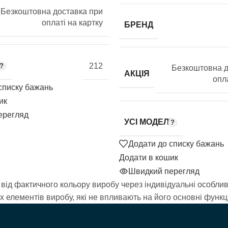
Безкоштовна доставка при
оплаті на картку
БРЕНД
212
Безкоштовна д
АКЦІЯ
опла
списку бажань
ик
ерегляд
УСІ МОДЕЛІ
Додати до списку бажань
Додати в кошик
Швидкий перегляд
від фактичного кольору виробу через індивідуальні особливо
елементів виробу, які не впливають на його основні функці