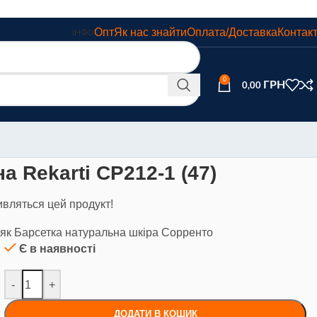
Опт
Як нас знайти
Оплата/Доставка
Контак
ІНФО
0
0,00
а Rekarti СР212-1 (47)
ивляться цей продукт!
ьяк Барсетка натуральна шкіра Сорренто
Є в наявності
-
+
ДОДАТИ В КОШИК