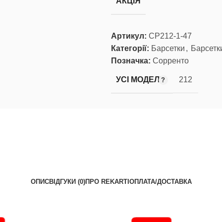
АКЦІЯ
Артикул:
СР212-1-47
Категорії:
Барсетки
,
Барсетк
Позначка:
Сорренто
УСІ МОДЕЛІ
212
ОПИС
ВІДГУКИ (0)
ПРО REKARTI
ОПЛАТА/ДОСТАВКА