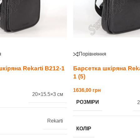
я
Порівняння
кіряна Rekarti В212-1
Барсетка шкіряна Reka
1 (5)
1636,00
20×15.5×3 см
РОЗМІРИ
2
Rekarti
КОЛІР