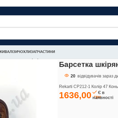
МКИ
ВАЛІЗИ
ЧОХЛИ
ЗАПЧАСТИНИ
ekarti СР212-1 (47)
Барсетка шкірян
20
відвідувачів зараз д
Rekarti СР212-1 Колір 47 Кон
1636,00
Є в
наявності