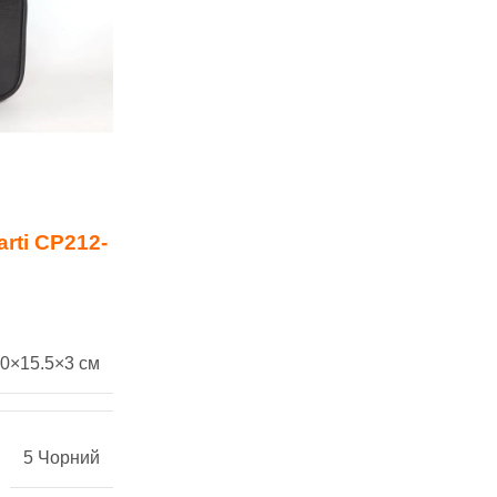
rti СР212-
0×15.5×3 см
5 Чорний