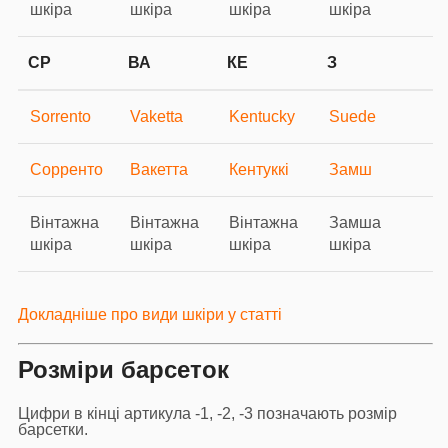
шкіра
шкіра
шкіра
шкіра
СР
ВА
КЕ
З
Sorrento
Vaketta
Kentucky
Suede
Сорренто
Вакетта
Кентуккі
Замш
Вінтажна
Вінтажна
Вінтажна
Замша
шкіра
шкіра
шкіра
шкіра
Докладніше про види шкіри у статті
Розміри барсеток
Цифри в кінці артикула -1, -2, -3 позначають розмір
барсетки.