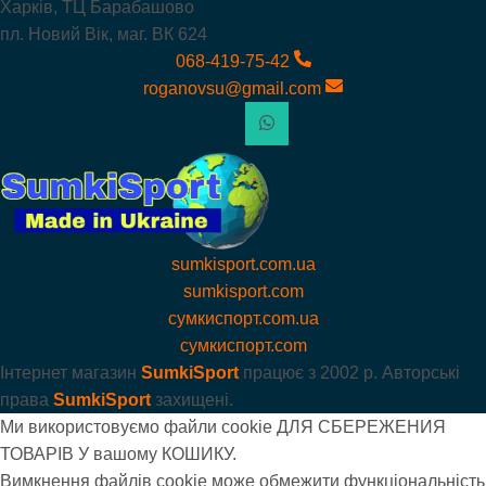
Харків, ТЦ Барабашово
пл. Новий Вік, маг. ВК 624
068-419-75-42
roganovsu@gmail.com
sumkisport.com.ua
sumkisport.com
сумкиспорт.com.ua
сумкиспорт.com
Інтернет магазин
SumkiSport
працює з
2002 р. Авторські
права
SumkiSport
захищені.
Ми використовуємо файли cookie ДЛЯ СБЕРЕЖЕНИЯ
ТОВАРІВ У вашому КОШИКУ.
Вимкнення файлів cookie може обмежити функціональність