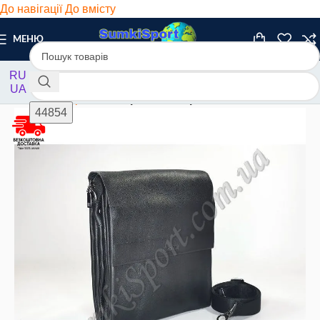
До навігації
До вмісту
МЕНЮ
RU
UA
Головна
/
Барсетки
/
Барсетки шкіряні