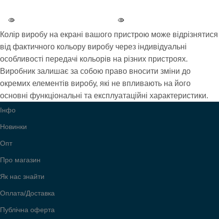
На
На
НАЯВНІСТЬ
НАЯВНІСТЬ
замовлення
замовлення
Колір виробу на екрані вашого пристрою може відрізнятися
Безкоштовна
Безкоштовна
від фактичного кольору виробу через індивідуальні
АКЦІЯ
АКЦІЯ
доставка при
доставка при
особливості передачі кольорів на різних пристроях.
оплаті на картку
оплаті на картку
Виробник залишає за собою право вносити зміни до
окремих елементів виробу, які не впливають на його
УСІ МОДЕЛІ
УСІ МОДЕЛІ
5115
5115
основні функціональні та експлуатаційні характеристики.
Інфо
Новинки
Опт
Про магазин
Як нас знайти
Оплата/Доставка
Публічна оферта