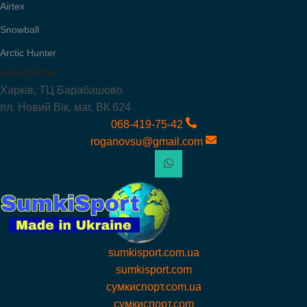
Airtex
Snowball
Arctic Hunter
Контакти:
Харків, ТЦ Барабашово
пл. Новий Вік, маг. ВК 624
068-419-75-42
roganovsu@gmail.com
sumkisport.com.ua
sumkisport.com
сумкиспорт.com.ua
сумкиспорт.com