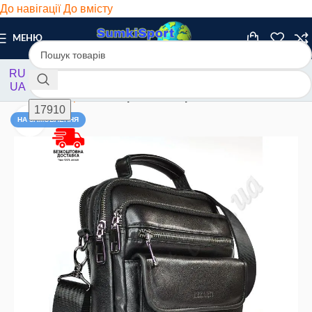
До навігації
До вмісту
МЕНЮ
RU
UA
Головна
/
Барсетки
/
Барсетки шкіряні
НА ЗАМОВЛЕННЯ